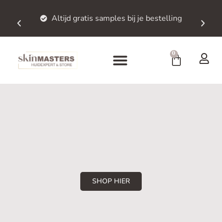
tijd gratis samples bij je bestelling
Bestellinge
0
Eco Luxury
Dermoceuticals
SHOP HIER