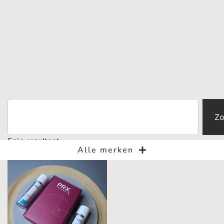
Zo
Enig resultaat
Alle merken