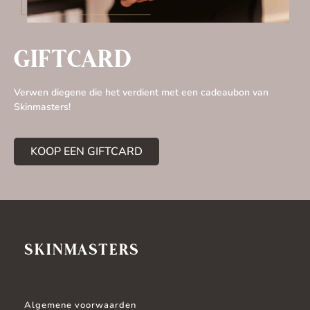
GIFTCARD
Verwen diegene die het verdient met een cadeaubon van
Skinmasters!
KOOP EEN GIFTCARD
SKINMASTERS
Algemene voorwaarden