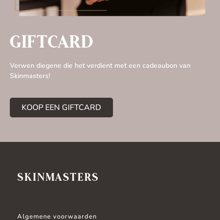
GIFTCARD
Verwen diegene die het verdient met een cadeaubon van
Skinmasters!
KOOP EEN GIFTCARD
SKINMASTERS
Algemene voorwaarden