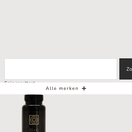
Zo
Enig resultaat
Alle merken